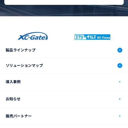
製品ラインナップ
XC-Gate.V3
ソリューションマップ
機能
ソリューションマップ
導入事例
動作環境
自動車製造業
お知らせ
価格プラン
食品製造業
販売パートナー
XC-Connectについて
電機・電子部品製造業