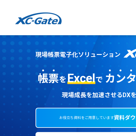
本文までスキップする
現場帳票電子化ソリューション
Excel
帳
票
カ
ン
を
で
現場成長を加速させるDX
資料ダウ
お役立ち資料をご用意しています