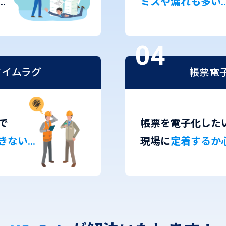
…
ミスや漏れも多い
タイムラグ
帳票電
で
帳票を電子化した
きない…
現場に
定着するか