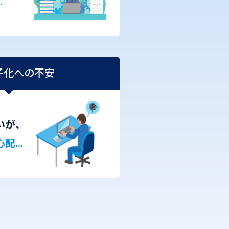
…
子化への不安
いが、
心配…