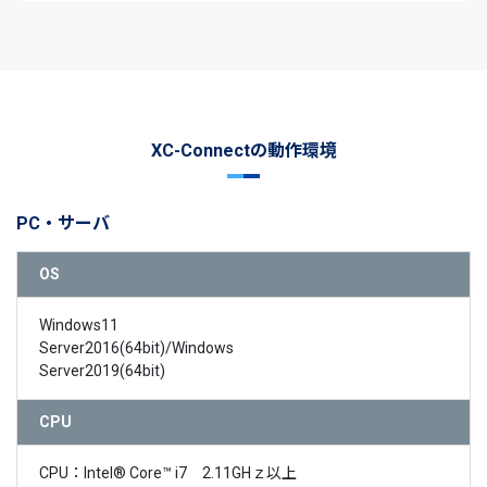
XC-Connectの動作環境
PC・サーバ
OS
Windows11
Server2016(64bit)/Windows
Server2019(64bit)
CPU
CPU：Intel® Core™ i7 2.11GHｚ以上