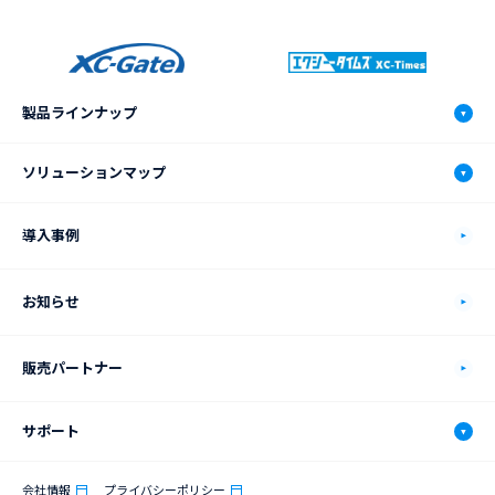
製品ラインナップ
XC-Gate.V3
ソリューションマップ
機能
ソリューションマップ
導入事例
動作環境
自動車製造業
お知らせ
価格プラン
食品製造業
販売パートナー
XC-Connectについて
電機・電子部品製造業
サポート
連携システム
化学品製造業
サポート
会社情報
プライバシーポリシー