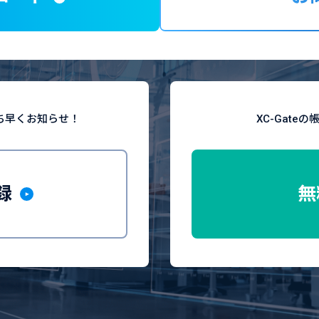
ち早くお知らせ！
XC-Gat
録
無