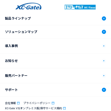
製品ラインナップ
XC-Gate.V3
ソリューションマップ
機能
ソリューションマップ
導入事例
動作環境
自動車製造業
お知らせ
価格プラン
食品製造業
販売パートナー
XC-Connectについて
電機・電子部品製造業
サポート
連携システム
化学品製造業
サポート
会社情報
プライバシーポリシー
連携機器
鉄鋼製造業
XC-Gate.V3(オンプレミス版)保守サービス規約