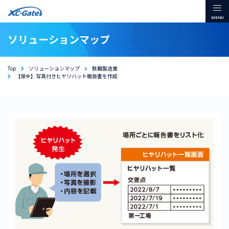
本文までスキップする
メ
ソリューションマップ
Top
ソリューションマップ
鉄鋼製造業
【保全】写真付きヒヤリハット報告書を作成