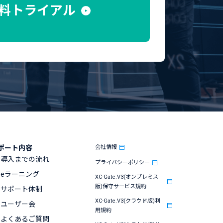
料トライアル
ポート内容
会社情報
導入までの流れ
プライバシーポリシー
eラーニング
XC-Gate.V3(オンプレミス
版)保守サービス規約
サポート体制
XC-Gate.V3(クラウド版)利
ユーザー会
用規約
よくあるご質問