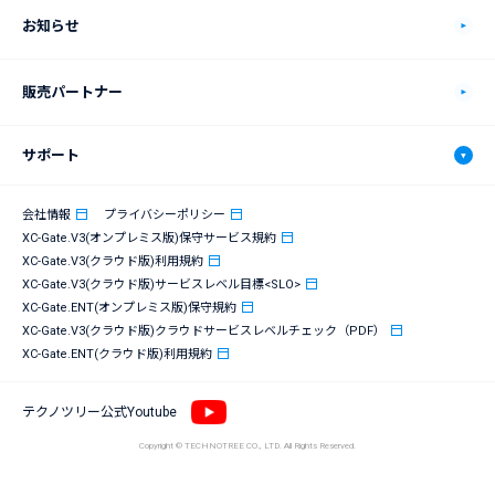
動作環境
自動車製造業
お知らせ
価格プラン
食品製造業
販売パートナー
XC-Connectについて
電機・電子部品製造業
サポート
連携システム
化学品製造業
サポート
会社情報
プライバシーポリシー
連携機器
鉄鋼製造業
XC-Gate.V3(オンプレミス版)保守サービス規約
XC-Gate.V3(クラウド版)利用規約
導入までの流れ
XC-Gate.ENT
XC-Gate.V3(クラウド版)サービスレベル目標<SLO>
XC-Gate.ENT(オンプレミス版)保守規約
eラーニング
XC-Gate.ENTについての過去のお知らせ
XC-Gate.V3(クラウド版)クラウドサービスレベルチェック（PDF）
XC-Gate.ENT(クラウド版)利用規約
ユーザー会
テクノツリー公式Youtube
サポート体制
Copyright © TECHNOTREE CO., LTD. All Rights Reserved.
よくあるご質問