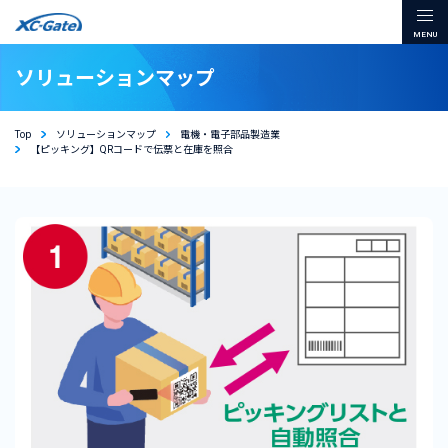
本文までスキップする
メ
ソリューションマップ
Top
ソリューションマップ
電機・電子部品製造業
【ピッキング】QRコードで伝票と在庫を照合