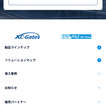
製品ラインナップ
XC-Gate.V3
ソリューションマップ
機能
ソリューションマップ
導入事例
動作環境
自動車製造業
お知らせ
価格プラン
食品製造業
販売パートナー