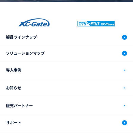
製品ラインナップ
XC-Gate.V3
ソリューションマップ
機能
ソリューションマップ
導入事例
動作環境
自動車製造業
お知らせ
価格プラン
食品製造業
販売パートナー
XC-Connectについて
電機・電子部品製造業
サポート
連携システム
化学品製造業