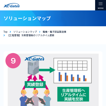
本文までスキップする
メ
ソリューションマップ
Top
ソリューションマップ
電機・電子部品製造業
【工程管理】生産管理板のリアルタイム更新