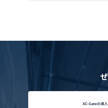
ぜ
XC-Gate