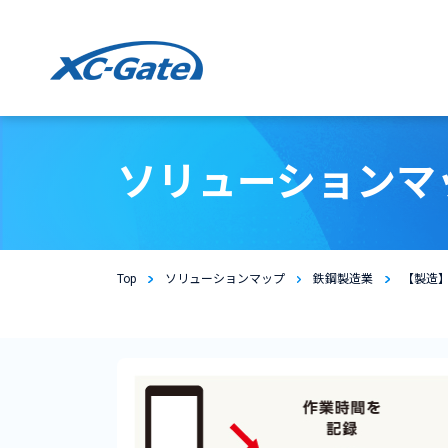
本文までスキップする
ソリューションマ
Top
ソリューションマップ
鉄鋼製造業
【製造