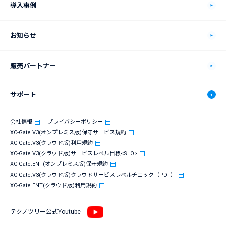
機能
ソリューションマップ
導入事例
動作環境
自動車製造業
お知らせ
価格プラン
食品製造業
販売パートナー
XC-Connectについて
電機・電子部品製造業
サポート
連携システム
化学品製造業
サポート
会社情報
プライバシーポリシー
連携機器
鉄鋼製造業
XC-Gate.V3(オンプレミス版)保守サービス規約
XC-Gate.V3(クラウド版)利用規約
導入までの流れ
XC-Gate.ENT
XC-Gate.V3(クラウド版)サービスレベル目標<SLO>
XC-Gate.ENT(オンプレミス版)保守規約
eラーニング
XC-Gate.ENTについての過去のお知らせ
XC-Gate.V3(クラウド版)クラウドサービスレベルチェック（PDF）
XC-Gate.ENT(クラウド版)利用規約
ユーザー会
テクノツリー公式Youtube
サポート体制