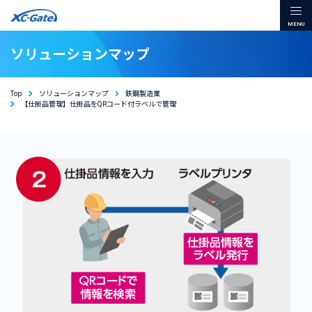
本文までスキップする
メ
ソリューションマップ
Top
ソリューションマップ
鉄鋼製造業
【仕掛品管理】仕掛品をQRコード付ラベルで管理